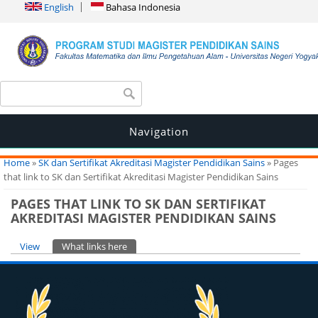
English
Bahasa Indonesia
Search form
Search
Navigation
You are here
Home
»
SK dan Sertifikat Akreditasi Magister Pendidikan Sains
» Pages
that link to SK dan Sertifikat Akreditasi Magister Pendidikan Sains
PAGES THAT LINK TO SK DAN SERTIFIKAT
AKREDITASI MAGISTER PENDIDIKAN SAINS
Primary tabs
View
What links here
(active tab)