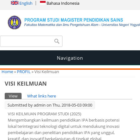
English
Bahasa Indonesia
Search form
Search
Navigation
You are here
Home
»
PROFIL
» Visi Keilmuan
VISI KEILMUAN
Primary tabs
View
(active tab)
What links here
Submitted by
admin
on Thu, 2018-05-03 09:00
VISI KEILMUAN PROGRAM STUDI (2025)
Mengembangkan keilmuan pendidikan IPA berbasis potensi
lokal terintegrasi teknologi digital untuk mendukung inovasi
pembelajaran dan penelitian pendidikan IPA yang unggul,
kreatif, dan inovatif berkelanjutan di tingkat global.