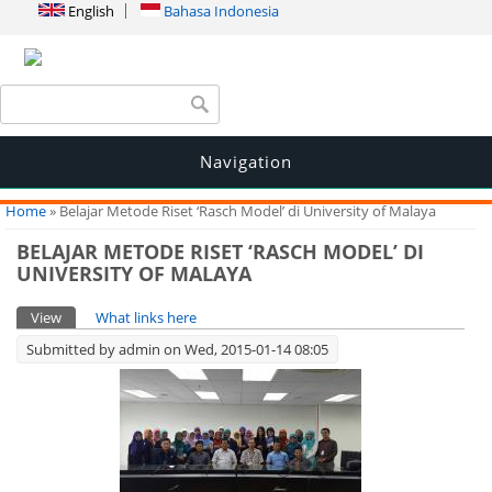
English
Bahasa Indonesia
Search form
Search
Navigation
You are here
Home
» Belajar Metode Riset ‘Rasch Model’ di University of Malaya
BELAJAR METODE RISET ‘RASCH MODEL’ DI
UNIVERSITY OF MALAYA
Primary tabs
View
(active tab)
What links here
Submitted by
admin
on Wed, 2015-01-14 08:05