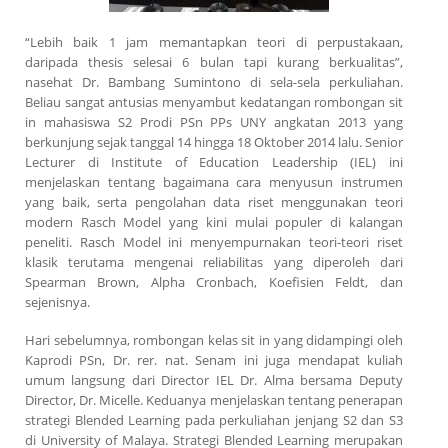
“Lebih baik 1 jam memantapkan teori di perpustakaan,
daripada thesis selesai 6 bulan tapi kurang berkualitas”,
nasehat Dr. Bambang Sumintono di sela-sela perkuliahan.
Beliau sangat antusias menyambut kedatangan rombongan sit
in mahasiswa S2 Prodi PSn PPs UNY angkatan 2013 yang
berkunjung sejak tanggal 14 hingga 18 Oktober 2014 lalu. Senior
Lecturer di Institute of Education Leadership (IEL) ini
menjelaskan tentang bagaimana cara menyusun instrumen
yang baik, serta pengolahan data riset menggunakan teori
modern Rasch Model yang kini mulai populer di kalangan
peneliti. Rasch Model ini menyempurnakan teori-teori riset
klasik terutama mengenai reliabilitas yang diperoleh dari
Spearman Brown, Alpha Cronbach, Koefisien Feldt, dan
sejenisnya.
Hari sebelumnya, rombongan kelas sit in yang didampingi oleh
Kaprodi PSn, Dr. rer. nat. Senam ini juga mendapat kuliah
umum langsung dari Director IEL Dr. Alma bersama Deputy
Director, Dr. Micelle. Keduanya menjelaskan tentang penerapan
strategi Blended Learning pada perkuliahan jenjang S2 dan S3
di University of Malaya. Strategi Blended Learning merupakan