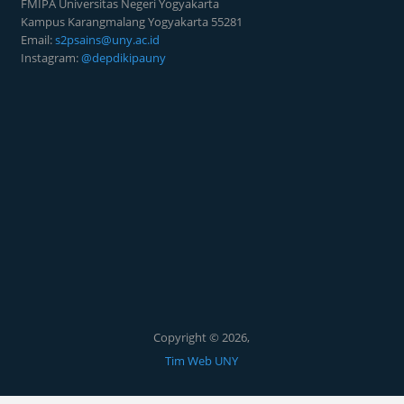
FMIPA Universitas Negeri Yogyakarta
Kampus Karangmalang Yogyakarta 55281
Email:
s2psains@uny.ac.id
Instagram:
@depdikipauny
Copyright © 2026,
Tim Web UNY